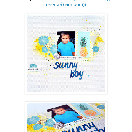
олений блог-хоп)))