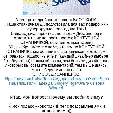
А теперь подробности нашего БЛОГ-ХОПА:
Наша страничная ДК подготовила для вас подарочки -
супер крутые новогодние Тэги!
Ваша задача - пройтись по блогам Дизайнеров и
ответить на их вопрос в посте с КОНТУРНОЙ
СТРАНИЧКОЙ, оставив комментарий)
30 декабря вместе с победителем по КОНТУРНОЙ
СТРАНИЧКЕ мы объявим счастливчиков, к которым
отправятся подарочные тэги (каждый дизайнер выберет
1 победителя)) Таким образом, чем больше дизайнеров,
у которых вы оставите комментарий, тем выше шансы,
что выберут именно вас!;)
СПИСОК ДИЗАЙНЕРОВ:
Ира Гончарик Rulya
Лена Сидорова Rozalina
Xenia
Лена
Нацвлишвили
Надежда Gingery Tiger
Ольга Сивова
Winged
Итак, мой вопрос: Почему вы любите зиму?
И мой подарок-новогодний тег с поздравлениями и
пожеланиями)))