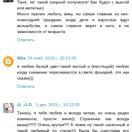
Таня, тег такой озорной получился! Как будто с вьюгой
или метелью)
Много причин любить зиму, но самая главная из них-
новогодний праздник, когда дети и взрослые ждут
волшебства, и самое главное верят в него, в не
зависимости от возраста.
Ответить
NOa
29 нояб. 2015 г., 20:13:00
я люблю белый цвет-такой чистый и блестящий) люблю
когда снежинки переливаются в свете фонарей, это как
сказка)))
Ответить
@_i.LO_
1 дек. 2015 г., 18:12:00
Танюш, я тебя люблю и всегда читаю, но очень редко
комментю, прости меня)) Страничка как всегда
вааау!!!!!!! Очень крутая!!!! А тежик ну такой сказочный и
такой любимый по стилю))) Была бы счастлива его