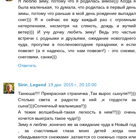
Я люблю зиму, потому что я родилась зимой))) Когда я
была маленькая, то думала, что родилась в первый день
зимы, потому что раньше в мой день рождение выпадал
снег))) Я и сейчас ее жду каждый раз с огромным
нетерпением, несмотря на слякоть, дождь и жуткий
ветер))) И учу дочку любить зиму! Ведь это частые
встречи с родными и друзьями, ожидание новогоднего
чуда, прогулки в посленовогодние праздники, и если
повезет (а я надеюсь, что нам повезет!) - это снежки,
снеговики, санки)))
Ответить
Sirin_Legend
19 дек. 2015 г., 20:10:00
Танюша!!!! Прекрасная страничка ,Так вырос сынуля!!!)))
Столько света и радости в ней ,и гордости за
сына!)))Солнечный мальчишка!!))
А тежик волшебный-такая легкость в нем!!!))) очень
хочется выиграть такое чудо!))
Зиму я люблю ,конечно же за ожидание чуда в Новый год
, за счастливые глаза моих детей ,когда они
обкидываются снежками ,катаются со снежных горок или